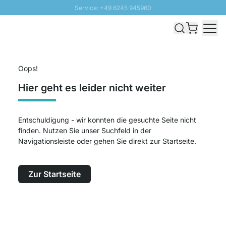
Service: +49 6245 945960
Direkt zum Inhalt
Versand & Zoll gratis ab 300 CHF
100 Tage Rückgaberecht
SUNNY SALE: Bis zu 20% Rabatt
Oops!
Hier geht es leider nicht weiter
Entschuldigung - wir konnten die gesuchte Seite nicht
finden. Nutzen Sie unser Suchfeld in der
Navigationsleiste oder gehen Sie direkt zur Startseite.
Zur Startseite