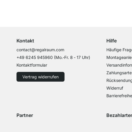
Top Kundenservice
Professionelle Beratung von Experten
Kontakt
Hilfe
contact@regalraum.com
Häufige Frag
+49 6245 945960
(Mo.‑Fr. 8 ‑ 17 Uhr)
Montageanle
Kontaktformular
Versandinfor
Zahlungsarte
Vertrag widerrufen
Rücksendun
Widerruf
Barrierefreihe
Partner
Bezahlarte
Versand mit GLS
Versand mit Schenker
Zahlung mit 
Zahlu