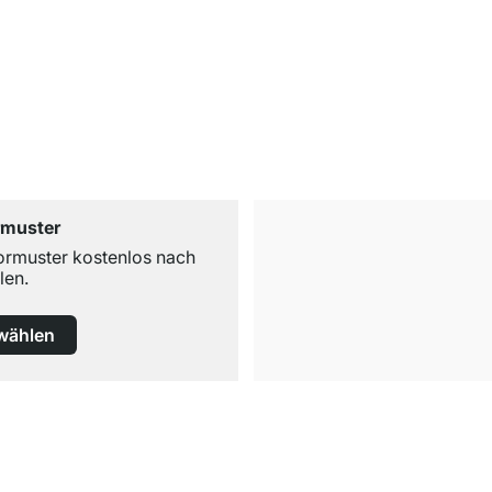
rmuster
ormuster kostenlos nach
len.
wählen