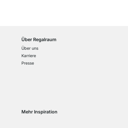
100 Tage Rückgaberecht
für alle Standardartikel
Über Regalraum
Über uns
Karriere
Presse
Mehr Inspiration
Social media Instagram
Social media Facebook
Social media Pinterest
Social media Youtube