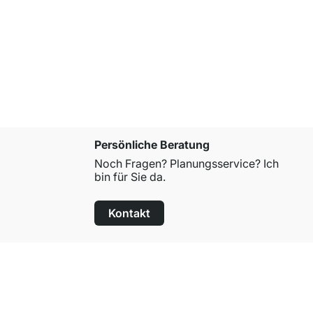
LIUM 2x1 
ab
219,00 
Persönliche Beratung
Noch Fragen? Planungsservice? Ich
bin für Sie da.
Kontakt