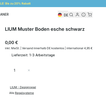
E: Bis zu 20% Rabatt
LANER
DE
Regalplaner
LIUM Muster Boden esche schwarz
0,00 €
inkl. MwSt. | Versand innerhalb DE kostenlos | international 4,95 €
Lieferzeit: 1-3 Arbeitstage
Menge
In den Warenkorb
LIUM - Designregal
Alle
Regalsysteme