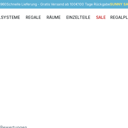
5960
Schnelle Lieferung - Gratis Versand ab 100€
100 Tage Rückgabe
SUNNY SAL
LSYSTEME
REGALE
RÄUME
EINZELTEILE
SALE
REGALP
Regalsysteme
Regale
Räume
Einzelteile
d
Bewertungen