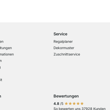
Kostenloser Versand
ab 100€ Bestellwert
Service
en
Regalplaner
itungen
Dekormuster
mationen
Zuschnittservice
n
g
it
n
Bewertungen
Visa
ng mit Mastercard
Zahlung mit Paypal
Zahlung mit Sofort Kasse
Zahlung mit Vorkasse
4.8
/5
So bewerten uns 37928 Kunden