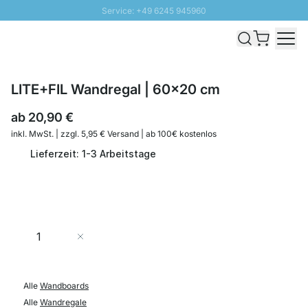
Service: +49 6245 945960
Direkt zum Inhalt
Schnelle Lieferung - Gratis Versand ab 100€
100 Tage Rückgabe
SUNNY SALE: Bis zu 20% Rabatt
LITE+FIL Wandregal | 60x20 cm
ab
20,90 €
inkl. MwSt. | zzgl. 5,95 € Versand | ab 100€ kostenlos
Lieferzeit: 1-3 Arbeitstage
Menge
In den Warenkorb
Alle
Wandboards
Alle
Wandregale