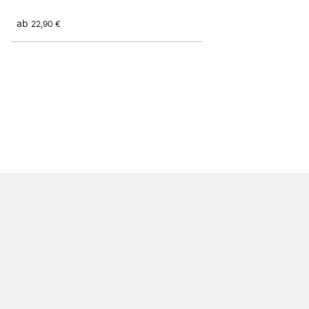
ab
22,90 €
LIUM 3x3 Hängeregal
ab
599,00 €