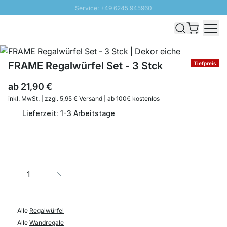
Service: +49 6245 945960
Direkt zum Inhalt
Schnelle Lieferung - Gratis Versand ab 100€
100 Tage Rückgabe
SUNNY SALE: Bis zu 20% Rabatt
FRAME Regalwürfel Set - 3 Stck
Tiefpreis
ab
21,90 €
inkl. MwSt. | zzgl. 5,95 € Versand | ab 100€ kostenlos
Lieferzeit: 1-3 Arbeitstage
Menge
In den Warenkorb
Alle
Regalwürfel
Alle
Wandregale