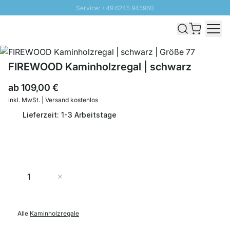
Service: +49 6245 945960
Direkt zum Inhalt
Schnelle Lieferung - Gratis Versand ab 100€
100 Tage Rückgabe
SUNNY SALE: Bis zu 20% Rabatt
FIREWOOD Kaminholzregal | schwarz
ab
109,00 €
inkl. MwSt. | Versand kostenlos
Lieferzeit: 1-3 Arbeitstage
Menge
In den Warenkorb
Alle
Kaminholzregale