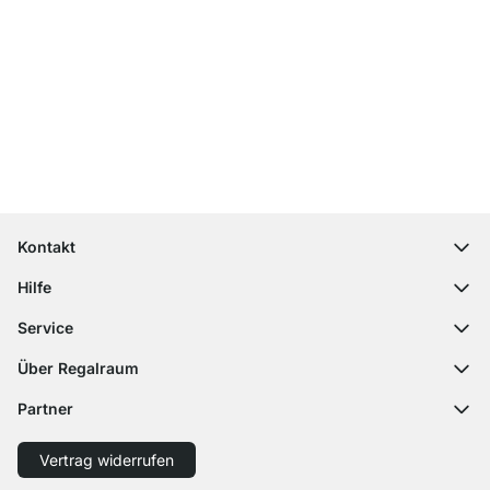
Top Kundenservice
Kostenloser Versand
100 Tage Rückgaberecht
Kontakt
contact@regalraum.com
Hilfe
+49 6245 945960
(Mo.‑Fr. 8 ‑ 17 Uhr)
Häufige Fragen
Service
Kontaktformular
Montageanleitungen
Regalplaner
Über Regalraum
Versandinformationen
Dekormuster
Über uns
Zahlungsarten
Partner
Zuschnittservice
Karriere
Rücksendung
Versand mit GLS
Versand mit Schenker
Presse
Vertrag widerrufen
Widerruf
Barrierefreiheit