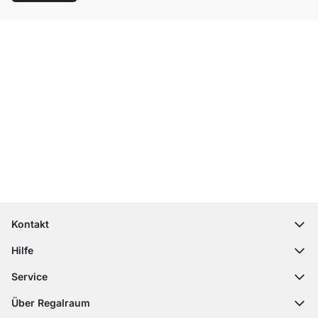
Top Kundenservice
Kostenloser Versand
100 Tage Rückgaberecht
Kontakt
contact@regalraum.com
Hilfe
+49 6245 945960
(Mo.‑Fr. 8 ‑ 17 Uhr)
Häufige Fragen
Service
Kontaktformular
Montageanleitungen
Regalplaner
Über Regalraum
Versandinformationen
Dekormuster