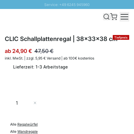
Service: +49 6245 945960
Direkt zum Inhalt
Schnelle Lieferung - Gratis Versand ab 100€
100 Tage Rückgabe
SUNNY SALE: Bis zu 20% Rabatt
CLIC Schallplattenregal | 38x33x38 cm
Tiefpreis
ab
24,90 €
47,50 €
inkl. MwSt. | zzgl. 5,95 € Versand | ab 100€ kostenlos
Lieferzeit: 1-3 Arbeitstage
Menge
In den Warenkorb
Alle
Regalwürfel
Alle
Wandregale