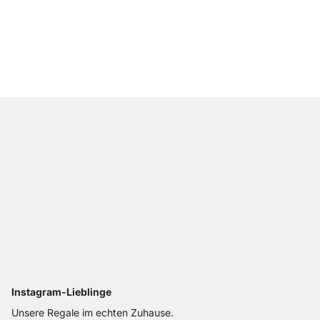
CLIC Regalwürfel
ab
47,50 €
24,90 €
Instagram-Lieblinge
Unsere Regale im echten Zuhause.