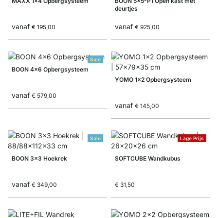
MAXX 1x4 Opbergsysteem
BOON 5x5-P1 Open kast met
deurtjes
vanaf
vanaf
€ 195,00
€ 925,00
Sale
BOON 4x6 Opbergsysteem
YOMO 1x2 Opbergsysteem
vanaf
€ 579,00
vanaf
€ 145,00
Sale
Lage Prijs
BOON 3x3 Hoekrek
SOFTCUBE Wandkubus
vanaf
€ 349,00
€ 31,50