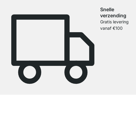
Snelle
verzending
Gratis levering
vanaf €100
4.7
Onze producten in de categorie boekenkast wit zijn door
27788
klanten
gemiddeld beoordeeld met
4.7
van de
5
sterren.
Naar de beoordelingen