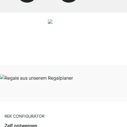
4.7
Onze producten in de categorie boekenkast wit zijn door
27751
klanten
gemiddeld beoordeeld met
4.7
van de
5
sterren.
Naar de beoordelingen
REK CONFIGURATOR
Zelf ontwerpen