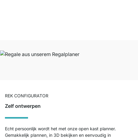
Onze producten in de categorie boekenkast wit zijn door
27751
klanten
gemiddeld beoordeeld met
4.7
van de
5
sterren.
Naar de beoordelingen
REK CONFIGURATOR
Zelf ontwerpen
Echt persoonlijk wordt het met onze open kast planner.
Gemakkelijk plannen, in 3D bekijken en eenvoudig in