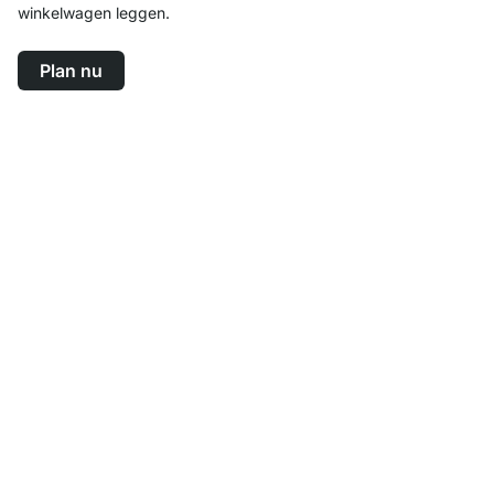
winkelwagen leggen.
Plan nu
Top klantenservice
Gratis verzending
100 dagen retourrecht
Contact
contact@regalraum.com
Help
+49 6245 945960
(Maan. ‑ Vrij.: 8am ‑ 5pm CET)
FAQ
Service
Contactformulier