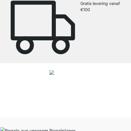
Gratis levering vanaf
€100
4.7
Onze producten in de categorie boekenkast wit zijn door
27788
klanten
gemiddeld beoordeeld met
4.7
van de
5
sterren.
Naar de beoordelingen