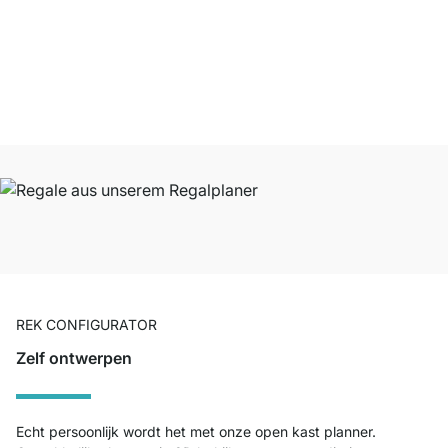
Onze producten in de categorie boekenkast wit zijn door
27751
klanten
gemiddeld beoordeeld met
4.7
van de
5
sterren.
Naar de beoordelingen
REK CONFIGURATOR
Zelf ontwerpen
Echt persoonlijk wordt het met onze open kast planner.