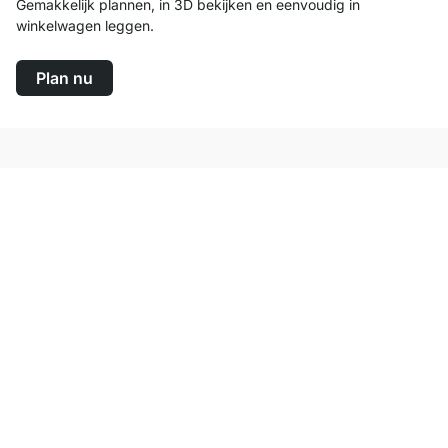
Gemakkelijk plannen, in 3D bekijken en eenvoudig in
winkelwagen leggen.
Plan nu
Top klantenservice
Gratis verzending
100 dagen retourrecht
Contact
contact@regalraum.com
Help
+49 6245 945960
(Maan. ‑ Vrij.: 8am ‑ 5pm CET)
FAQ