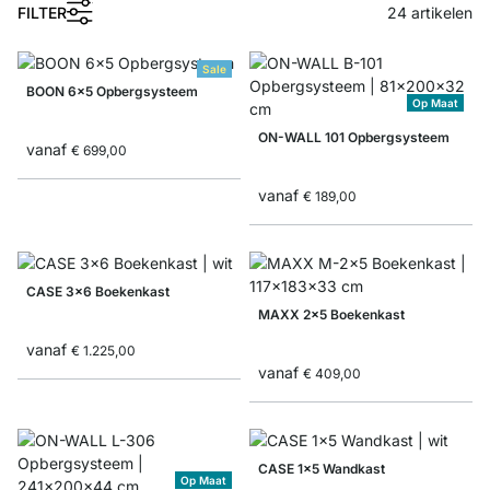
1
FILTER
24
artikelen
Sale
BOON 6x5 Opbergsysteem
Op Maat
ON-WALL 101 Opbergsysteem
vanaf
€ 699,00
vanaf
€ 189,00
CASE 3x6 Boekenkast
MAXX 2x5 Boekenkast
vanaf
€ 1.225,00
vanaf
€ 409,00
CASE 1x5 Wandkast
Op Maat