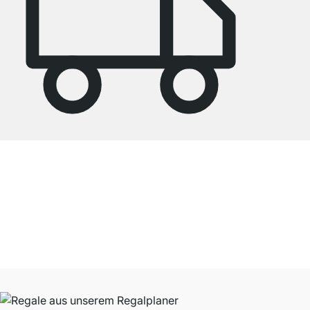
4.7
Onze producten in de categorie boekenkast wit zijn door
27788
klanten
gemiddeld beoordeeld met
4.7
van de
5
sterren.
Naar de beoordelingen