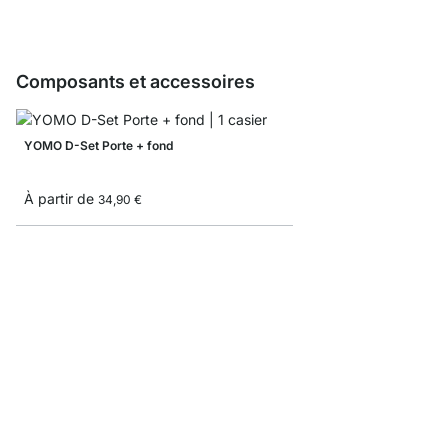
Composants et accessoires
YOMO D-Set Porte + fond
À partir de
34,90 €
Boîte pliante
À partir de
8,3
5,10 €