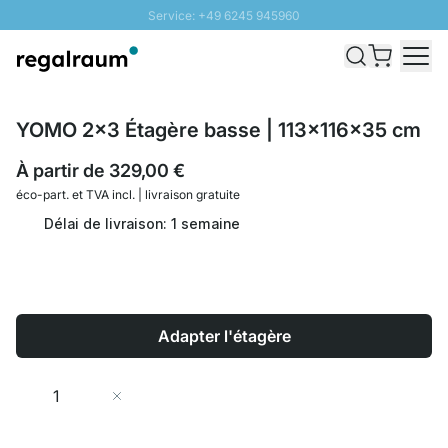
Service: +49 6245 945960
Aller au contenu
Livraison rapide - Livraison gratuite dès 100€
Retour 100 jours
PROMO SOLEIL: Jusqu'à 20% de remise
YOMO 2x3 Étagère basse | 113x116x35 cm
À partir de
329,00 €
éco-part. et
TVA incl. | livraison gratuite
Délai de livraison: 1 semaine
Adapter l'étagère
Quantité
Ajouter au panier