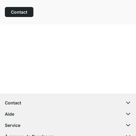
Contact
Service clientèle compétent
Livraison gratuite
Droit de retour de 100 jours
Contact
contact@regalraum.com
Aide
+49 6245 945960
(Lun - Ven 8h ‑ 17h)
Questions fréquentes
Service
Formulaire de contact
Notices de montage
Configurateur