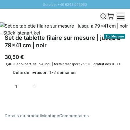
Service: +49 6245 945960
Aller au contenu
Livraison rapide - Livraison gratuite dès 100€
Retour 100 jours
PROMO SOLEIL: Jusqu'à 20% de remise
Set de tablette filaire sur mesure | jusqu'à
Sur Measure
79x41 cm | noir
30,50 €
0,40 € éco-part. et
TVA incl. | forfait transport 7,95 € | gratuit dès 100 €
Délai de livraison: 1-2 semaines
Quantité
Ajouter au panier
Détails du produit
Montage
Commentaires