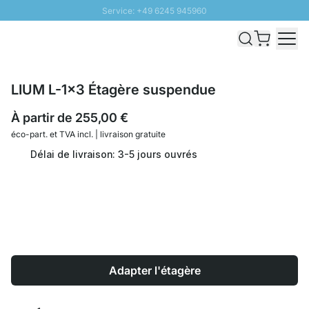
Service: +49 6245 945960
Aller au contenu
Livraison rapide - Livraison gratuite dès 100€
Retour 100 jours
PROMO SOLEIL: Jusqu'à 20% de remise
LIUM L-1x3 Étagère suspendue
À partir de
255,00 €
éco-part. et
TVA incl. | livraison gratuite
Délai de livraison: 3-5 jours ouvrés
Adapter l'étagère
Quantité