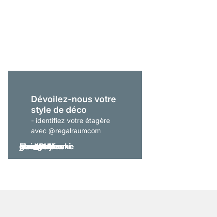
LIUM 2x1 Étagère sus
À partir de
229,00 €
Dévoilez-nous votre
style de déco
- identifiez votre étagère
avec @regalraumcom