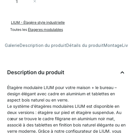
Ajouter au panier
LIUM - Étagère style industrielle
Toutes les
Étageres modulables
Galerie
Description du produit
Détails du produit
Montage
Livra
Description du produit
Étagère modulaire LIUM pour votre maison + le bureau –
design élégant avec cadre en aluminium et tablettes en
aspect bois naturel ou en verre.
Le système d’étagères modulaires LIUM est disponible en
deux versions : étagère sur pied et étagère suspendue. Au
cœur se trouve le cadre filigrane en aluminium noir mat,
associé à des tablettes en finition bois naturel élégante ou en
verre moderne. Grâce à notre configurateur de LIUM, vous