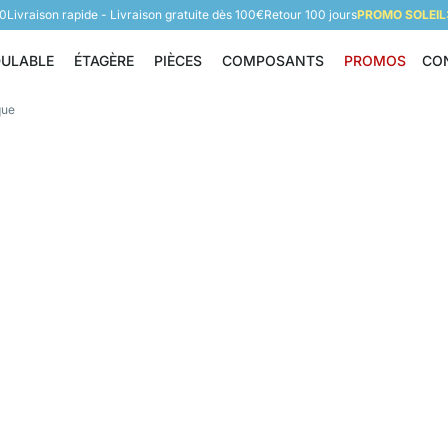
60
Livraison rapide - Livraison gratuite dès 100€
Retour 100 jours
PROMO SOLEIL:
DULABLE
ÉTAGÈRE
PIÈCES
COMPOSANTS
PROMOS
CO
Étagère modulable
Étagère
Pièces
Composants
que