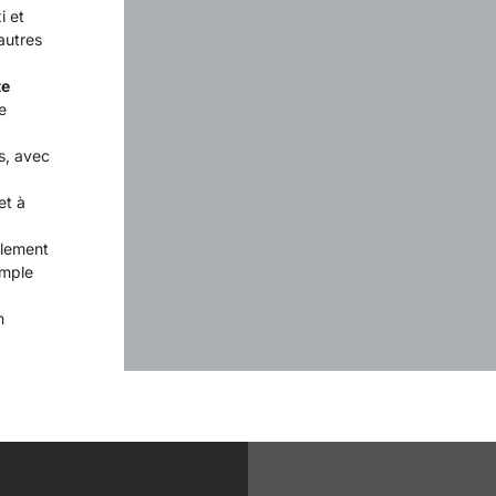
i et
autres
te
e
s, avec
et à
alement
emple
n