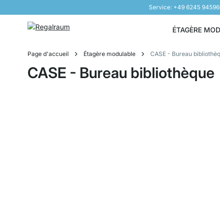
Service: +49 6245 9459
Aller au contenu
ÉTAGÈRE MO
Page d'accueil
Étagère modulable
CASE - Bureau bibliothè
CASE - Bureau bibliothèque