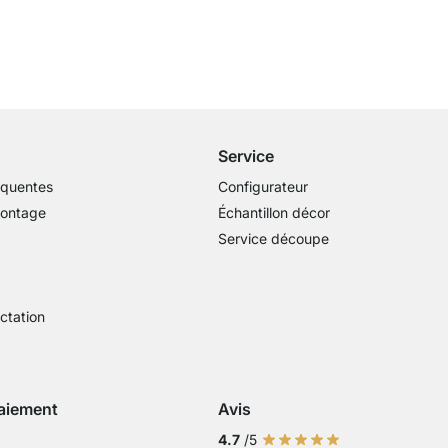
Livraison gratuite
dès 100€ (valeur commande)
Service
équentes
Configurateur
montage
Échantillon décor
Service découpe
actation
aiement
Avis
Visa
ment avec Mastercard
Paiement par carte bancaire
Paiement avec Paypal
Paiement avec Klarna Sofort
4.7
/5