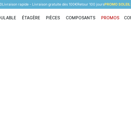
60
Livraison rapide - Livraison gratuite dès 100€
Retour 100 jours
PROMO SOLEIL:
DULABLE
ÉTAGÈRE
PIÈCES
COMPOSANTS
PROMOS
CO
Étagère modulable
Étagère
Pièces
Composants