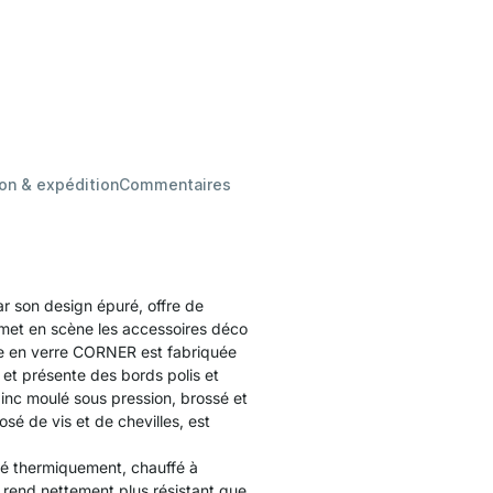
son & expédition
Commentaires
 son design épuré, offre de
t met en scène les accessoires déco
ette en verre CORNER est fabriquée
et présente des bords polis et
zinc moulé sous pression, brossé et
osé de vis et de chevilles, est
ité thermiquement, chauffé à
 rend nettement plus résistant que