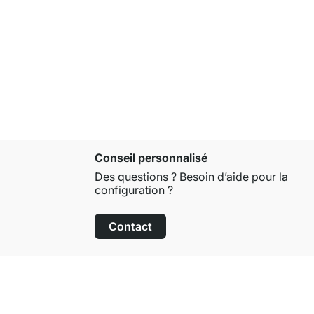
ROUND+JAM
À partir de
Conseil personnalisé
Des questions ? Besoin d’aide pour la
configuration ?
Contact