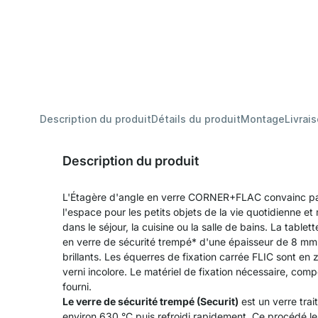
Description du produit
Détails du produit
Montage
Livrai
Description du produit
L'Étagère d'angle en verre CORNER+FLAC convainc par
l'espace pour les petits objets de la vie quotidienne e
dans le séjour, la cuisine ou la salle de bains. La tabl
en verre de sécurité trempé* d'une épaisseur de 8 mm 
brillants. Les équerres de fixation carrée FLIC sont en 
verni incolore. Le matériel de fixation nécessaire, comp
fourni.
Le verre de sécurité trempé (Securit)
est un verre tra
environ 630 °C puis refroidi rapidement. Ce procédé le