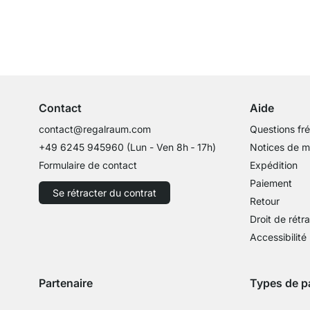
Service clientèle compétent
Conseils d'experts
Contact
Aide
contact@regalraum.com
Questions fr
+49 6245 945960
(Lun - Ven 8h ‑ 17h)
Notices de 
Formulaire de contact
Expédition
Paiement
Se rétracter du contrat
Retour
Droit de rétr
Accessibilité
Partenaire
Types de p
Expédition avec GLS
Expédition avec Schenker
Zahlung mit 
Paie