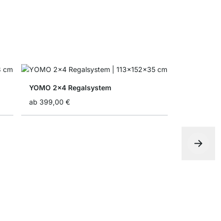
YOMO 2x4 Regalsystem
ab
399,00 €
BOON 5x5 
ab
569,00 