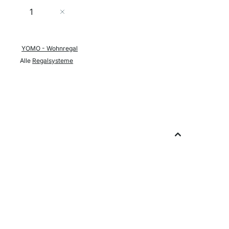
Menge
In den Warenkorb
YOMO - Wohnregal
Alle
Regalsysteme