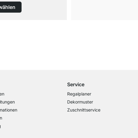
wählen
Kostenloser Versand
ab 100€ Bestellwert
Service
en
Regalplaner
itungen
Dekormuster
mationen
Zuschnittservice
n
g