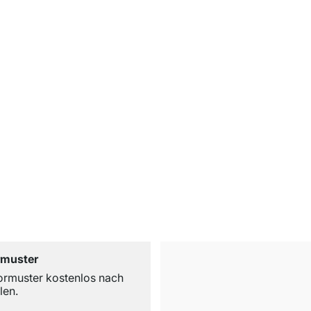
rmuster
ormuster kostenlos nach
len.