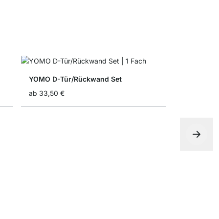
YOMO D-Tür/Rückwand Set
ab
33,50 €
YOMO Rega
ab
9,90 €