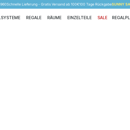
5960
Schnelle Lieferung - Gratis Versand ab 100€
100 Tage Rückgabe
SUNNY SAL
LSYSTEME
REGALE
RÄUME
EINZELTEILE
SALE
REGALP
Regalsysteme
Regale
Räume
Einzelteile