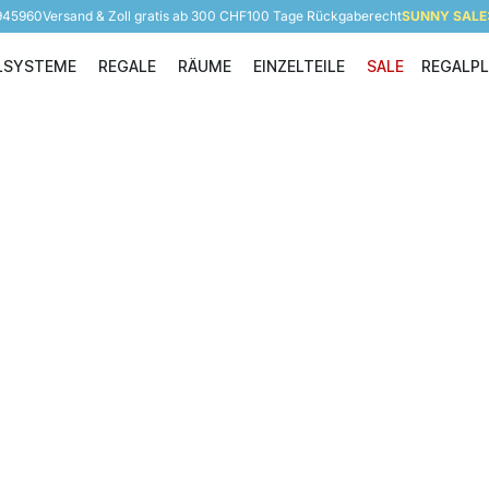
 945960
Versand & Zoll gratis ab 300 CHF
100 Tage Rückgaberecht
SUNNY SALE: 
LSYSTEME
REGALE
RÄUME
EINZELTEILE
SALE
REGALP
Regalsysteme
Regale
Räume
Einzelteile