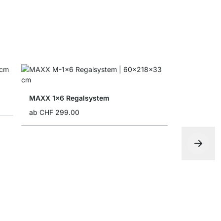
MAXX 1x6 Regalsystem
ab
CHF 299.00
BOON 2x2 
ab
CHF 135