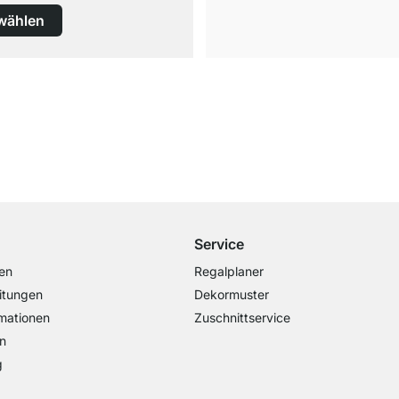
wählen
Versand & Zoll gratis ab 300 CHF
Darunter nur 25 CHF Versand- & Zollpauschale
Service
en
Regalplaner
itungen
Dekormuster
mationen
Zuschnittservice
n
g