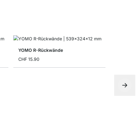
YOMO R-Rückwände
CHF 15.90
Aufbewahr
ab
CHF 9.