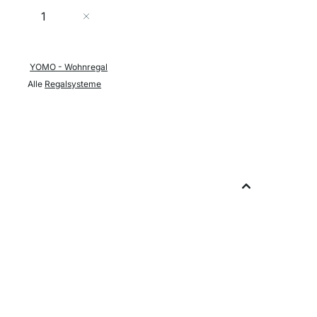
Menge
In den Warenkorb
YOMO - Wohnregal
Alle
Regalsysteme