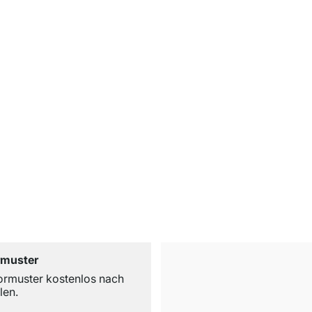
rmuster
ormuster kostenlos nach
len.