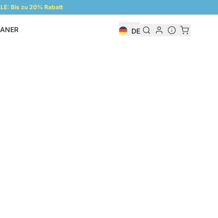
E: Bis zu 20% Rabatt
LANER
DE
Regalplaner