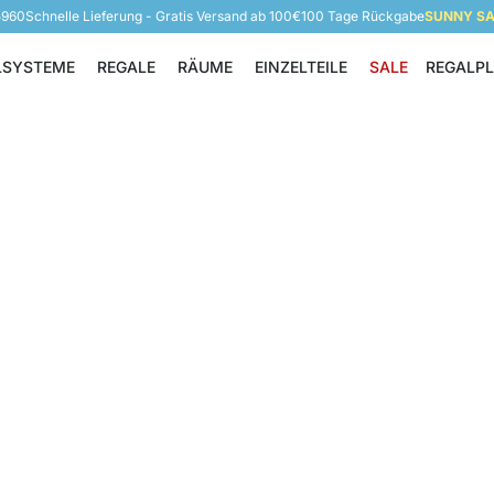
5960
Schnelle Lieferung - Gratis Versand ab 100€
100 Tage Rückgabe
SUNNY SAL
LSYSTEME
REGALE
RÄUME
EINZELTEILE
SALE
REGALP
Regalsysteme
Regale
Räume
Einzelteile