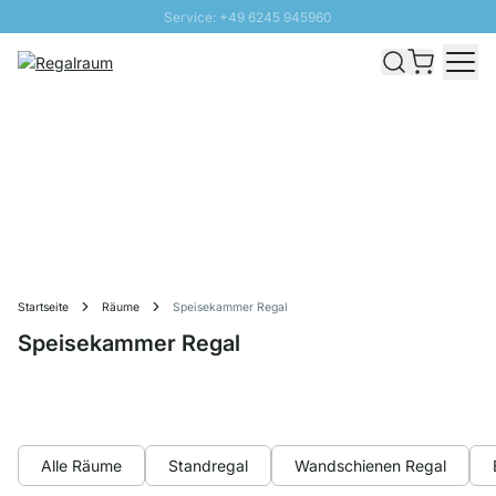
Service: +49 6245 945960
Direkt zum Inhalt
Schnelle Lieferung - Gratis Versand ab 100€
100 Tage Rückgabe
SUNNY SALE: Bis zu 20% Rabatt
Startseite
Räume
Speisekammer Regal
Speisekammer Regal
Alle Räume
Standregal
Wandschienen Regal