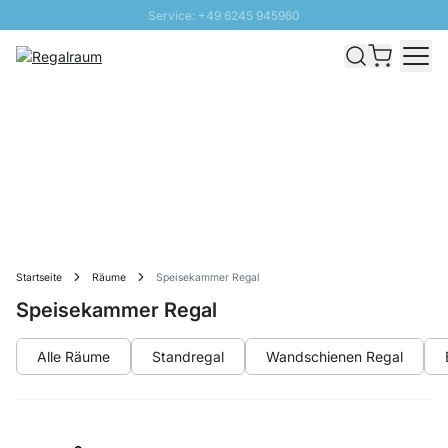
Service: +49 6245 945960
Direkt zum Inhalt
Schnelle Lieferung - Gratis Versand ab 100€
100 Tage Rückgabe
SUNNY SALE: Bis zu 20% Rabatt
Startseite
Räume
Speisekammer Regal
Speisekammer Regal
Alle Räume
Standregal
Wandschienen Regal