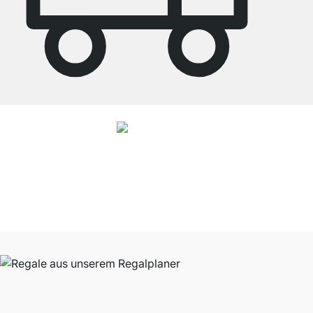
4.8
Unsere Produkte in der Kategorie Speisekammer Regal wurden von
37928
Kunden durchschnittlich mit
4.8
von
5
Sternen bewertet.
Zu den
Bewertungen