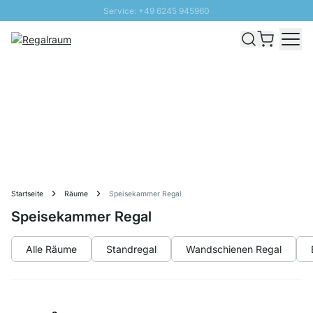
Service: +49 6245 945960
Direkt zum Inhalt
Schnelle Lieferung - Gratis Versand ab 100€
100 Tage Rückgabe
SUNNY SALE: Bis zu 20% Rabatt
Startseite
Räume
Speisekammer Regal
Speisekammer Regal
Alle Räume
Standregal
Wandschienen Regal