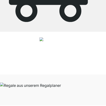
4.8
Unsere Produkte in der Kategorie Speisekammer Regal wurden von
37965
Kunden durchschnittlich mit
4.8
von
5
Sternen bewertet.
Zu den
Bewertungen