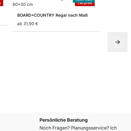
s
Tiefpreis
BOARD+COUNTRY Regal nach Maß
ab
31,90 €
RACK Wand
13,90 €
Persönliche Beratung
Noch Fragen? Planungsservice? Ich