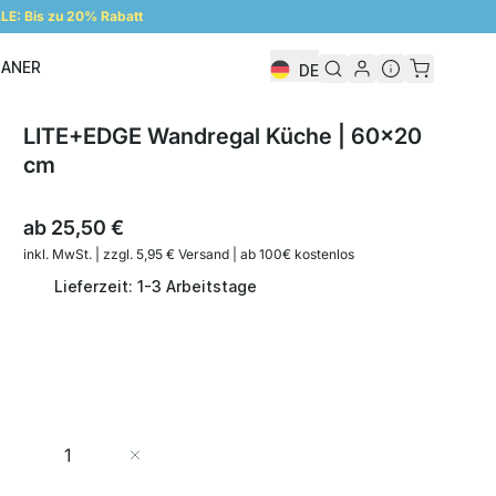
E: Bis zu 20% Rabatt
LANER
DE
Regalplaner
LITE+EDGE Wandregal Küche | 60x20
cm
ab
25,50 €
inkl. MwSt. | zzgl. 5,95 € Versand | ab 100€ kostenlos
Lieferzeit: 1-3 Arbeitstage
Menge
In den Warenkorb