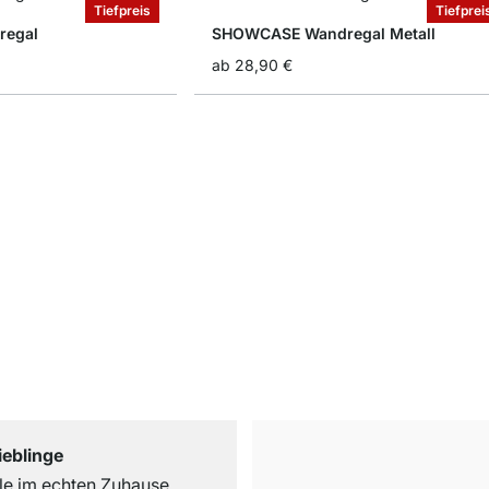
Tiefpreis
Tiefprei
regal
SHOWCASE Wandregal Metall
ab
28,90 €
ieblinge
e im echten Zuhause.