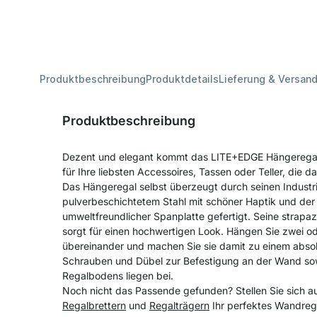
Produktbeschreibung
Produktdetails
Lieferung & Versan
Produktbeschreibung
Dezent und elegant kommt das LITE+EDGE Hängeregal d
für Ihre liebsten Accessoires, Tassen oder Teller, die d
Das Hängeregal selbst überzeugt durch seinen Industria
pulverbeschichtetem Stahl mit schöner Haptik und de
umweltfreundlicher Spanplatte gefertigt. Seine strap
sorgt für einen hochwertigen Look. Hängen Sie zwei o
übereinander und machen Sie sie damit zu einem absol
Schrauben und Dübel zur Befestigung an der Wand sow
Regalbodens liegen bei.
Noch nicht das Passende gefunden? Stellen Sie sich a
Regalbrettern
und
Regalträgern
Ihr perfektes Wandreg