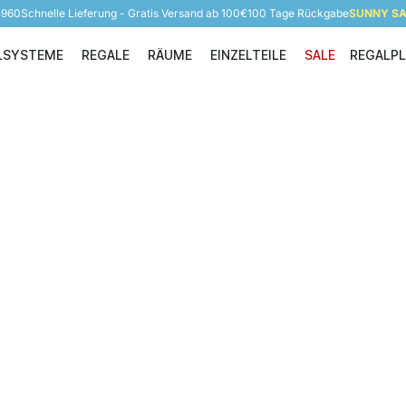
5960
Schnelle Lieferung - Gratis Versand ab 100€
100 Tage Rückgabe
SUNNY SAL
LSYSTEME
REGALE
RÄUME
EINZELTEILE
SALE
REGALP
Regalsysteme
Regale
Räume
Einzelteile