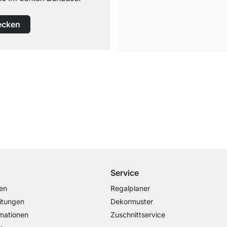
ecken
Kostenloser Versand
ab 100€ Bestellwert
Service
en
Regalplaner
itungen
Dekormuster
mationen
Zuschnittservice