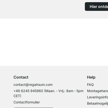
Hier ontd
Top klantenservice
Professioneel advies van experts
Contact
Help
contact@regalraum.com
FAQ
+49 6245 945960
(Maan. ‑ Vrij.: 8am ‑ 5pm
Montagehand
CET)
Leveringsinf
Contactformulier
Betaalmogeli