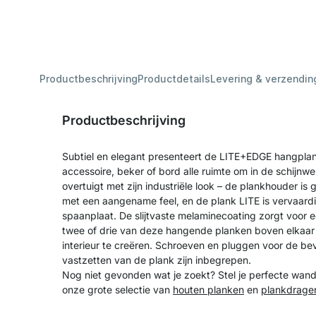
Productbeschrijving
Productdetails
Levering & verzendin
Productbeschrijving
Subtiel en elegant presenteert de LITE+EDGE hangplank 
accessoire, beker of bord alle ruimte om in de schijnw
overtuigt met zijn industriële look – de plankhouder i
met een aangename feel, en de plank LITE is vervaardig
spaanplaat. De slijtvaste melaminecoating zorgt voor 
twee of drie van deze hangende planken boven elkaar 
interieur te creëren. Schroeven en pluggen voor de be
vastzetten van de plank zijn inbegrepen.
Nog niet gevonden wat je zoekt? Stel je perfecte wan
onze grote selectie van
houten planken
en
plankdrage