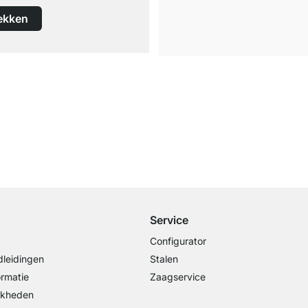
ekken
Gratis verzending
vanaf €100 bestelwaarde
Service
Configurator
leidingen
Stalen
ormatie
Zaagservice
jkheden