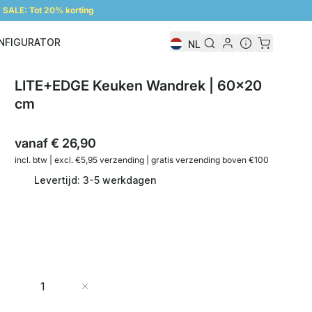
SALE: Tot 20% korting
NFIGURATOR
NL
Configurator
LITE+EDGE Keuken Wandrek | 60x20
cm
vanaf
€ 26,90
incl. btw | excl. €5,95 verzending | gratis verzending boven €100
Levertijd: 3-5 werkdagen
Aantal
In Winkelwagen