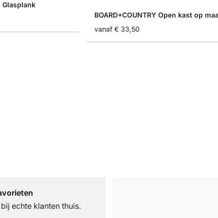
Glasplank
BOARD+COUNTRY Open kast op maa
vanaf
€ 33,50
avorieten
ij echte klanten thuis.