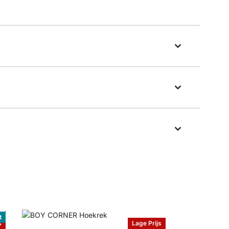
t
s
Lage Prijs