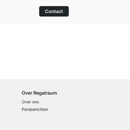
Contact
100 dagen retourrecht
op alle standaardartikelen
Over Regalraum
Over ons
Persberichten