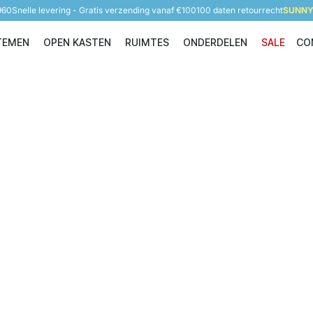
960
Snelle levering - Gratis verzending vanaf €100
100 daten retourrecht
SUNNY 
TEMEN
OPEN KASTEN
RUIMTES
ONDERDELEN
SALE
CO
Opbergsystemen
Open Kasten
Ruimtes
Onderdelen