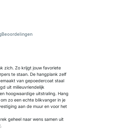
g
Beoordelingen
zich. Zo krijgt jouw favoriete
erpers te staan. De hangplank zelf
s gemaakt van gepoedercoat staal
d uit milieuvriendelijk
een hoogwaardige uitstraling. Hang
om zo een echte blikvanger in je
vestiging aan de muur en voor het
drek geheel naar wens samen uit
r
.