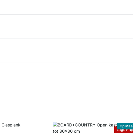
Op Maa
Lage Prij