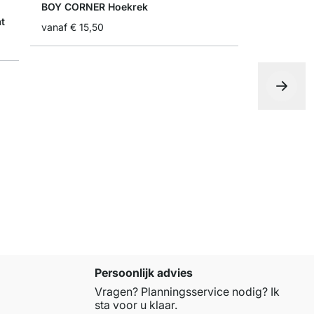
BOY CORNER Hoekrek
t
vanaf
€ 15,50
BOY Media
vanaf
€ 41
Persoonlijk advies
Vragen? Planningsservice nodig? Ik
sta voor u klaar.