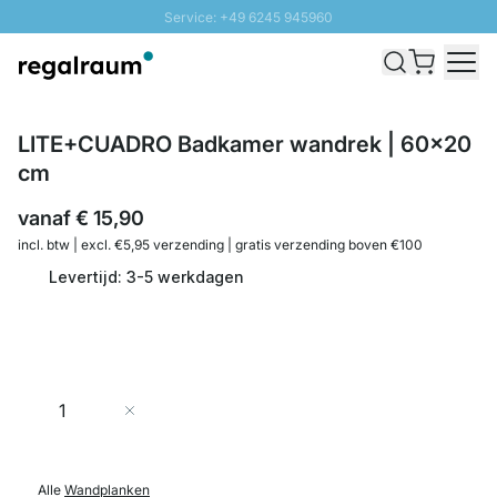
Service: +49 6245 945960
Naar inhoud overslaan
Snelle levering - Gratis verzending vanaf €100
100 daten retourrecht
SUNNY SALE: Tot 20% korting
LITE+CUADRO Badkamer wandrek | 60x20
cm
vanaf
€ 15,90
incl. btw | excl. €5,95 verzending | gratis verzending boven €100
Levertijd: 3-5 werkdagen
Aantal
In Winkelwagen
Alle
Wandplanken