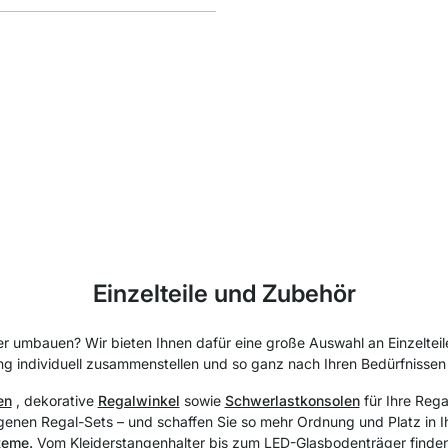
Einzelteile und Zubehör
er umbauen? Wir bieten Ihnen dafür eine große Auswahl an Einzeltei
ng individuell zusammenstellen und so ganz nach Ihren Bedürfnissen 
en
, dekorative
Regalwinkel
sowie
Schwerlastkonsolen
für Ihre Reg
genen Regal-Sets – und schaffen Sie so mehr Ordnung und Platz in I
teme.
Vom Kleiderstangenhalter bis zum LED-Glasbodenträger finden 