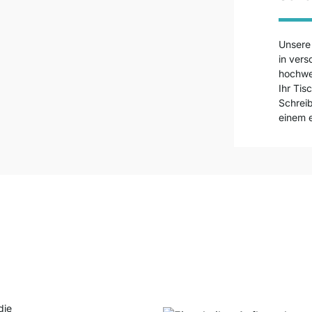
Unser
in ver
hochwer
Ihr Tis
Schreib
einem 
die