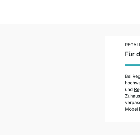
REGAL
Für d
Bei Re
hochwe
und
Re
Zuhaus
verpass
Möbel 