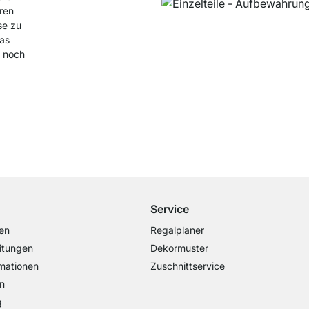
hren
se zu
das
u noch
Kostenloser Versand
ab 100€ Bestellwert
Service
en
Regalplaner
itungen
Dekormuster
mationen
Zuschnittservice
n
g