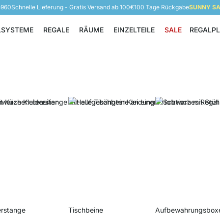
5960
Schnelle Lieferung - Gratis Versand ab 100€
100 Tage Rückgabe
SUNNY SAL
LSYSTEME
REGALE
RÄUME
EINZELTEILE
SALE
REGALP
Regalsysteme
Regale
Räume
Einzelteile
erstange
Tischbeine
Aufbewahrungsbox