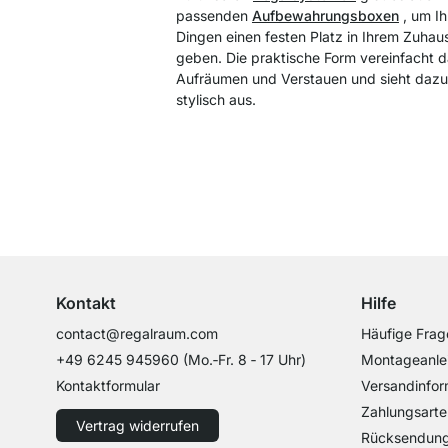
passenden
Aufbewahrungsboxen
, um I
Dingen einen festen Platz in Ihrem Zuhau
geben. Die praktische Form vereinfacht 
Aufräumen und Verstauen und sieht daz
stylisch aus.
Top Kundenservice
Professionelle Beratung von Experten
Kontakt
Hilfe
contact@regalraum.com
Häufige Frag
+49 6245 945960
(Mo.‑Fr. 8 ‑ 17 Uhr)
Montageanle
Kontaktformular
Versandinfor
Zahlungsarte
Vertrag widerrufen
Rücksendun