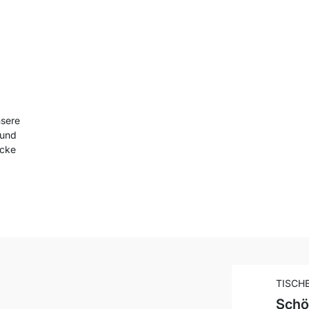
nsere
 und
ücke
TISCH
Schön