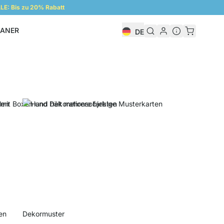
E: Bis zu 20% Rabatt
LANER
DE
Regalplaner
en
Dekormuster