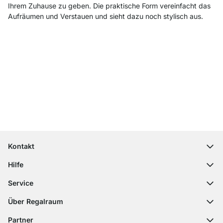
Ihrem Zuhause zu geben. Die praktische Form vereinfacht das
Aufräumen und Verstauen und sieht dazu noch stylisch aus.
Top Kundenservice
Kostenloser Versand
100 Tage Rückgaberecht
Kontakt
contact@regalraum.com
Hilfe
+49 6245 945960
(Mo.‑Fr. 8 ‑ 17 Uhr)
Häufige Fragen
Service
Kontaktformular
Montageanleitungen
Regalplaner
Über Regalraum
Versandinformationen
Dekormuster
Über uns
Zahlungsarten
Partner