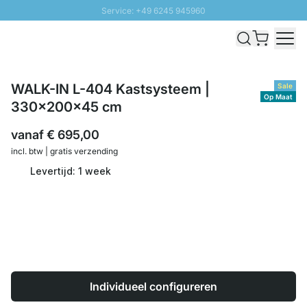
Service: +49 6245 945960
Naar inhoud overslaan
Snelle levering - Gratis verzending vanaf €100
100 daten retourrecht
SUNNY SALE: Tot 20% korting
WALK-IN L-404 Kastsysteem |
Sale
Op Maat
330x200x45 cm
vanaf
€ 695,00
incl. btw | gratis verzending
Levertijd: 1 week
Individueel configureren