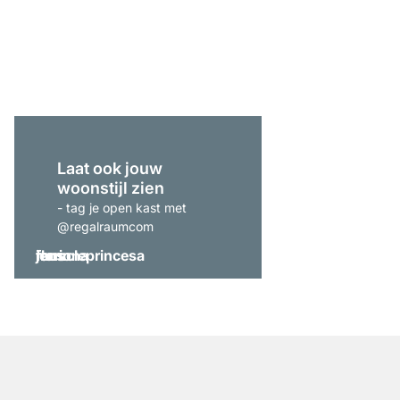
CLOS-IT 408 Hoekkas
vanaf
€ 1.119,00
Laat ook jouw
woonstijl zien
- tag je open kast met
@regalraumcom