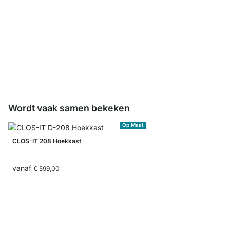
WALK-IN Planksteun K
stuks
vanaf
€ 5,45
Wordt vaak samen bekeken
Op Maat
CLOS-IT 208 Hoekkast
vanaf
€ 599,00