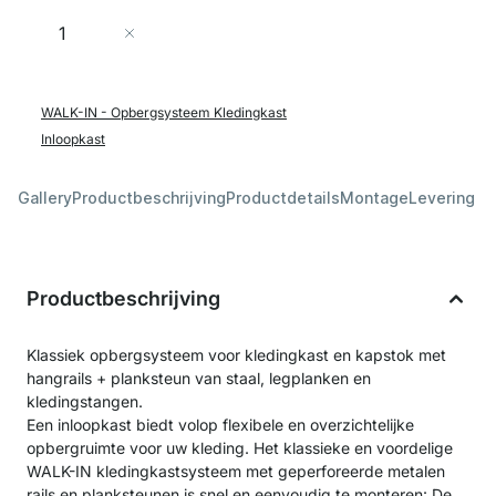
Aantal
In Winkelwagen
WALK-IN - Opbergsysteem Kledingkast
Inloopkast
Gallery
Productbeschrijving
Productdetails
Montage
Levering &
Productbeschrijving
Klassiek opbergsysteem voor kledingkast en kapstok met
hangrails + planksteun van staal, legplanken en
kledingstangen.
Een inloopkast biedt volop flexibele en overzichtelijke
opbergruimte voor uw kleding. Het klassieke en voordelige
WALK-IN kledingkastsysteem met geperforeerde metalen
rails en planksteunen is snel en eenvoudig te monteren: De