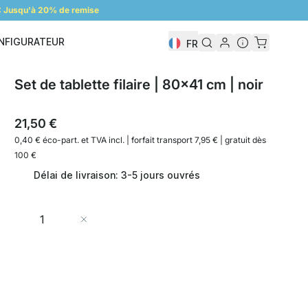
 Jusqu'à 20% de remise
NFIGURATEUR
FR
Configurateur
Set de tablette filaire | 80x41 cm | noir
21,50 €
0,40 € éco-part. et
TVA incl. | forfait transport 7,95 € | gratuit dès
100 €
Délai de livraison: 3-5 jours ouvrés
Quantité
Ajouter au panier