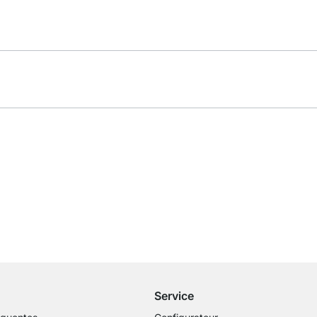
Livraison gratuite
dès 100€ (valeur commande)
Service