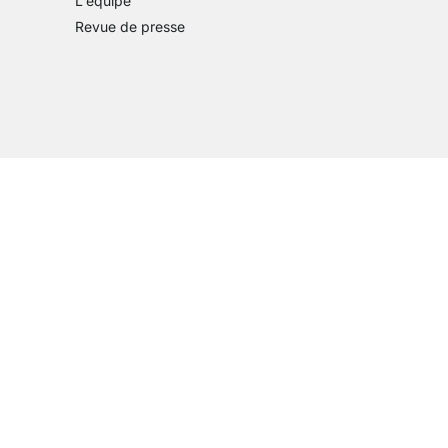
L'équipe
Revue de presse
Plus d'inspiration
son
vraison
de livraison
ys de livraison
e pays de livraison