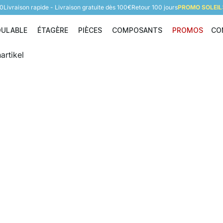
60
Livraison rapide - Livraison gratuite dès 100€
Retour 100 jours
PROMO SOLEIL:
DULABLE
ÉTAGÈRE
PIÈCES
COMPOSANTS
PROMOS
CO
Étagère modulable
Étagère
Pièces
Composants