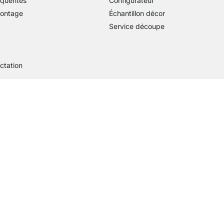
équentes
Configurateur
montage
Échantillon décor
Service découpe
actation
aiement
Avis
Visa
ment avec Mastercard
Paiement par carte bancaire
Paiement avec Paypal
Paiement avec Klarna Sofort
4.7
/5
So bewerten uns 26486 Kunden
 virement bancaire
Current country
Changer de pays de livraison
Changer de pays de livraison
Changer de pays de livraison
Changer de pays de livraison
Changer de pays de livrai
Changer de pays de li
Changer de pays 
Changer de pa
Changer d
Nous livrons