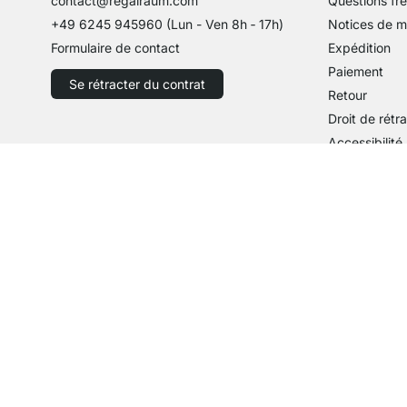
contact@regalraum.com
Questions fr
+49 6245 945960
(Lun - Ven 8h ‑ 17h)
Notices de 
Formulaire de contact
Expédition
Paiement
Se rétracter du contrat
Retour
Droit de rétr
Accessibilité
Partenaire
Types de p
Expédition avec GLS
Expédition avec Schenker
Zahlung mit 
Paie
Paiement par