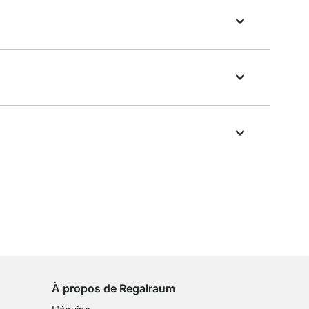
Droit de retour de 100 jours
sur tous les articles standards
À propos de Regalraum