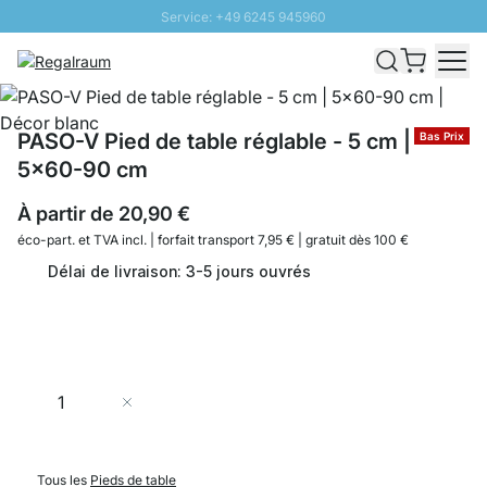
Service: +49 6245 945960
Aller au contenu
Livraison rapide - Livraison gratuite dès 100€
Retour 100 jours
PROMO SOLEIL: Jusqu'à 20% de remise
PASO-V Pied de table réglable - 5 cm |
Bas Prix
5x60-90 cm
À partir de
20,90 €
éco-part. et
TVA incl. | forfait transport 7,95 € | gratuit dès 100 €
Délai de livraison: 3-5 jours ouvrés
Quantité
Ajouter au panier
Tous les
Pieds de table