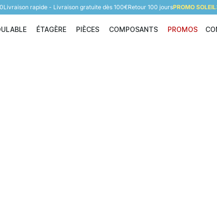
60
Livraison rapide - Livraison gratuite dès 100€
Retour 100 jours
PROMO SOLEIL:
DULABLE
ÉTAGÈRE
PIÈCES
COMPOSANTS
PROMOS
CO
Étagère modulable
Étagère
Pièces
Composants