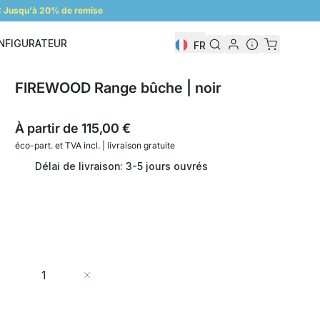
 Jusqu'à 20% de remise
NFIGURATEUR
FR
Configurateur
FIREWOOD Range bûche | noir
À partir de
115,00 €
éco-part. et
TVA incl. | livraison gratuite
Délai de livraison: 3-5 jours ouvrés
Quantité
Ajouter au panier