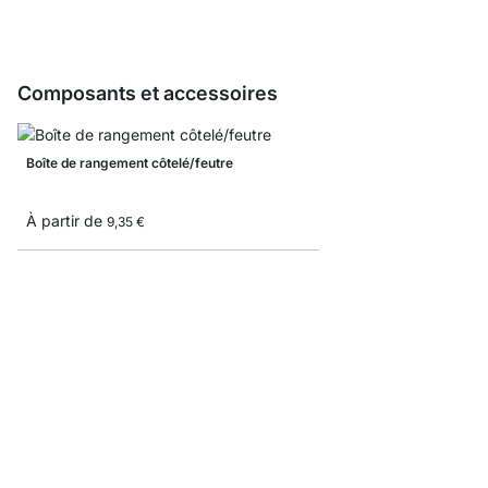
Composants et accessoires
Boîte de rangement côtelé/feutre
À partir de
9,35 €
Boîte pliante
À partir de
8,3
5,10 €