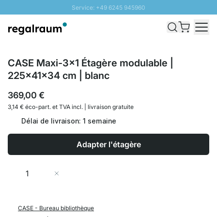
Service: +49 6245 945960
Aller au contenu
Livraison rapide - Livraison gratuite dès 100€
Retour 100 jours
PROMO SOLEIL: Jusqu'à 20% de remise
CASE Maxi-3x1 Étagère modulable |
225x41x34 cm | blanc
369,00 €
3,14 € éco-part. et
TVA incl. | livraison gratuite
Délai de livraison: 1 semaine
Adapter l'étagère
Quantité
Ajouter au panier
CASE - Bureau bibliothèque