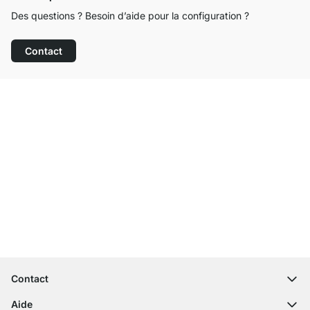
Des questions ? Besoin d’aide pour la configuration ?
Contact
Service clientèle compétent
Livraison gratuite
Droit de retour de 100 jours
Contact
contact@regalraum.com
Aide