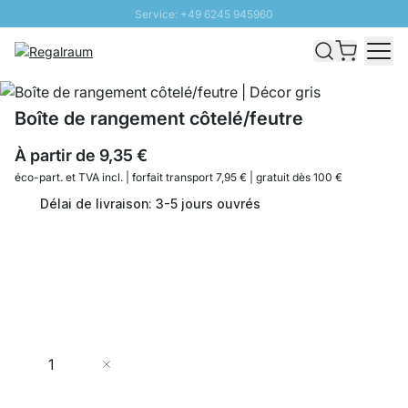
Service: +49 6245 945960
Aller au contenu
Livraison rapide - Livraison gratuite dès 100€
Retour 100 jours
PROMO SOLEIL: Jusqu'à 20% de remise
Boîte de rangement côtelé/feutre
À partir de
9,35 €
éco-part. et
TVA incl. | forfait transport 7,95 € | gratuit dès 100 €
Délai de livraison: 3-5 jours ouvrés
Quantité
Ajouter au panier