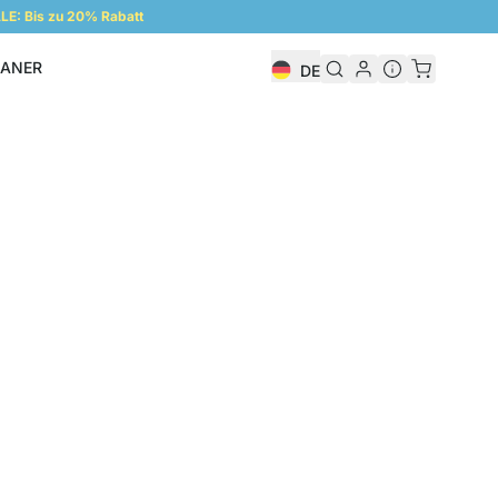
E: Bis zu 20% Rabatt
LANER
DE
Regalplaner