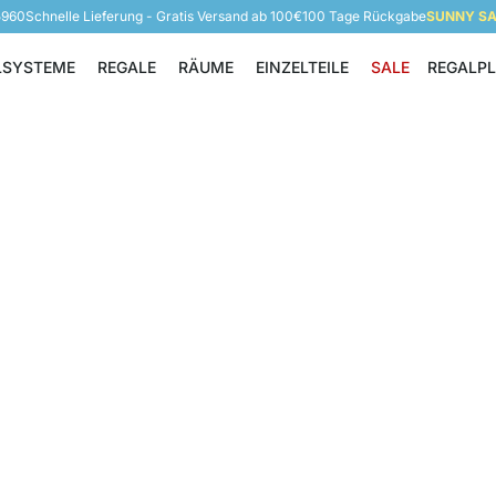
5960
Schnelle Lieferung - Gratis Versand ab 100€
100 Tage Rückgabe
SUNNY SAL
LSYSTEME
REGALE
RÄUME
EINZELTEILE
SALE
REGALP
Regalsysteme
Regale
Räume
Einzelteile