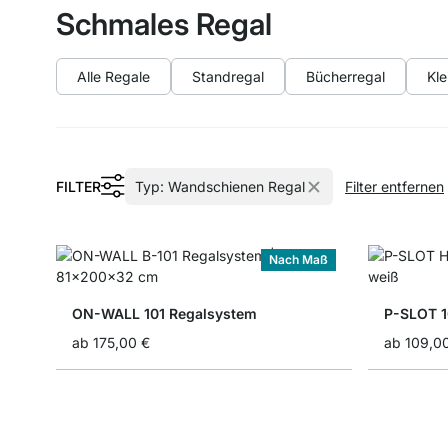
Schmales Regal
Alle Regale
Standregal
Bücherregal
Kle
FILTER
Typ:
Wandschienen Regal
Filter entfernen
Nach Maß
ON-WALL 101 Regalsystem
P-SLOT 1
ab
175,00 €
ab
109,0