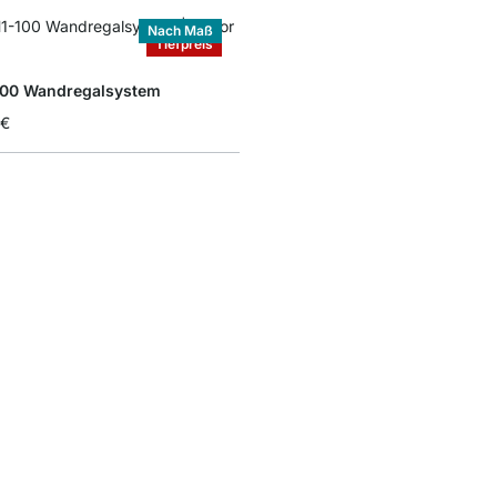
Nach Maß
Tiefpreis
100 Wandregalsystem
 €
les Regal – Stauraum auch in kleinen 