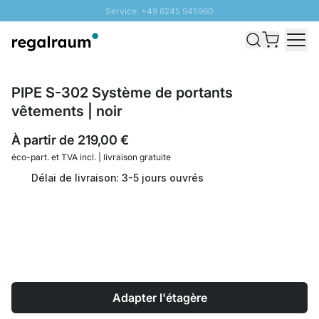
Service: +49 6245 945960
Aller au contenu
Livraison rapide - Livraison gratuite dès 100€
Retour 100 jours
PROMO SOLEIL: Jusqu'à 20% de remise
PIPE S-302 Système de portants
vêtements | noir
À partir de
219,00 €
éco-part. et
TVA incl. | livraison gratuite
Délai de livraison: 3-5 jours ouvrés
Adapter l'étagère