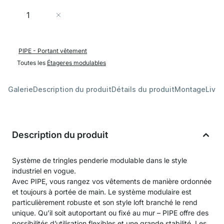
Quantité
Ajouter au panier
PIPE - Portant vêtement
Toutes les
Étageres modulables
Galerie
Description du produit
Détails du produit
Montage
Livra
Description du produit
Système de tringles penderie modulable dans le style
industriel en vogue.
Avec PIPE, vous rangez vos vêtements de manière ordonnée
et toujours à portée de main. Le système modulaire est
particulièrement robuste et son style loft branché le rend
unique. Qu’il soit autoportant ou fixé au mur – PIPE offre des
possibilités d’utilisation flexibles et une grande stabilité. Les