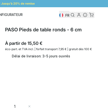
 Jusqu'à 20% de remise
NFIGURATEUR
FR
Configurateur
PASO Pieds de table ronds - 6 cm
À partir de
15,50 €
éco-part. et
TVA incl. | forfait transport 7,95 € | gratuit dès 100 €
Délai de livraison: 3-5 jours ouvrés
Quantité
Ajouter au panier