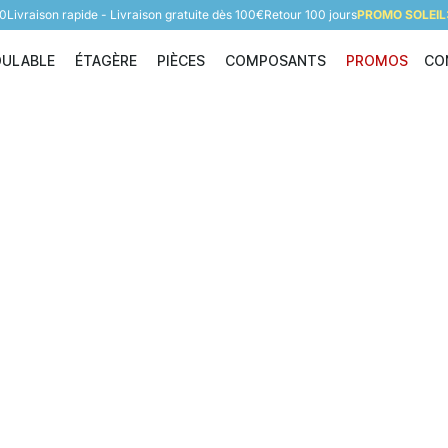
60
Livraison rapide - Livraison gratuite dès 100€
Retour 100 jours
PROMO SOLEIL:
DULABLE
ÉTAGÈRE
PIÈCES
COMPOSANTS
PROMOS
CO
Étagère modulable
Étagère
Pièces
Composants