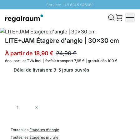
Service: +49 6245 945960
Aller au contenu
Livraison rapide - Livraison gratuite dès 100€
Retour 100 jours
PROMO SOLEIL: Jusqu'à 20% de remise
LITE+JAM Étagère d'angle | 30x30 cm
À partir de
18,90 €
24,90 €
éco-part. et
TVA incl. | forfait transport 7,95 € | gratuit dès 100 €
Délai de livraison: 3-5 jours ouvrés
Quantité
Ajouter au panier
Toutes les
Étagères d'angle
Toutes les
Étagères murale