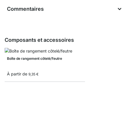
Commentaires
Composants et accessoires
Boîte de rangement côtelé/feutre
À partir de
9,35 €
Boîte pliante
À partir de
8,3
5,10 €