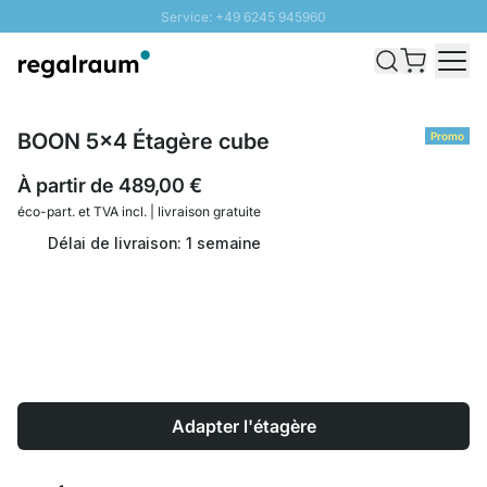
Service: +49 6245 945960
Aller au contenu
Livraison rapide - Livraison gratuite dès 100€
Retour 100 jours
PROMO SOLEIL: Jusqu'à 20% de remise
BOON 5x4 Étagère cube
Promo
À partir de
489,00 €
éco-part. et
TVA incl. | livraison gratuite
Délai de livraison: 1 semaine
Adapter l'étagère
Quantité