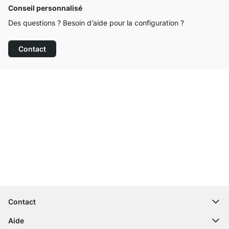
Conseil personnalisé
Des questions ? Besoin d’aide pour la configuration ?
Contact
Service clientèle compétent
Livraison gratuite
Droit de retour de 100 jours
Contact
contact@regalraum.com
Aide