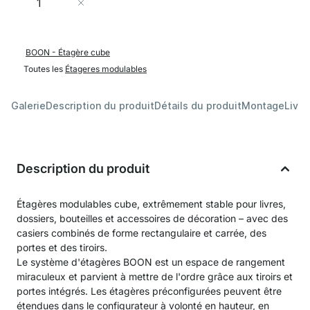
Ajouter au panier
BOON - Étagère cube
Toutes les
Étageres modulables
Galerie
Description du produit
Détails du produit
Montage
Livra
Description du produit
Étagères modulables cube, extrêmement stable pour livres,
dossiers, bouteilles et accessoires de décoration – avec des
casiers combinés de forme rectangulaire et carrée, des
portes et des tiroirs.
Le système d'étagères BOON est un espace de rangement
miraculeux et parvient à mettre de l'ordre grâce aux tiroirs et
portes intégrés. Les étagères préconfigurées peuvent être
étendues dans le configurateur à volonté en hauteur, en