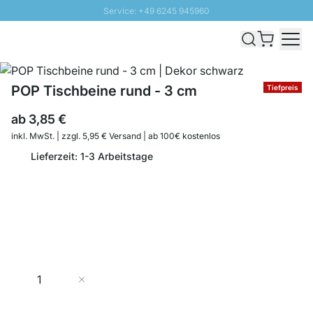
Service: +49 6245 945960
Direkt zum Inhalt
Schnelle Lieferung - Gratis Versand ab 100€
100 Tage Rückgabe
SUNNY SALE: Bis zu 20% Rabatt
POP Tischbeine rund - 3 cm
Tiefpreis
ab
3,85 €
inkl. MwSt. | zzgl. 5,95 € Versand | ab 100€ kostenlos
Lieferzeit: 1-3 Arbeitstage
Menge
In den Warenkorb