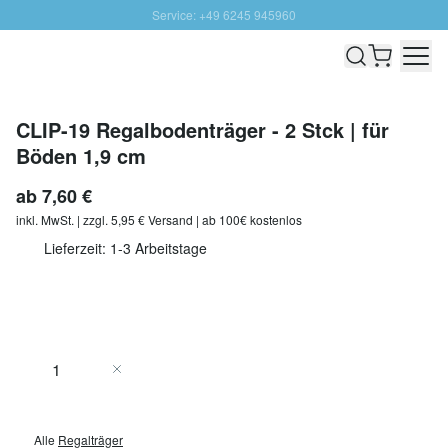
Service: +49 6245 945960
Direkt zum Inhalt
Schnelle Lieferung - Gratis Versand ab 100€
100 Tage Rückgabe
SUNNY SALE: Bis zu 20% Rabatt
CLIP-19 Regalbodenträger - 2 Stck | für
Böden 1,9 cm
ab
7,60 €
inkl. MwSt. | zzgl. 5,95 € Versand | ab 100€ kostenlos
Lieferzeit: 1-3 Arbeitstage
Menge
In den Warenkorb
Alle
Regalträger