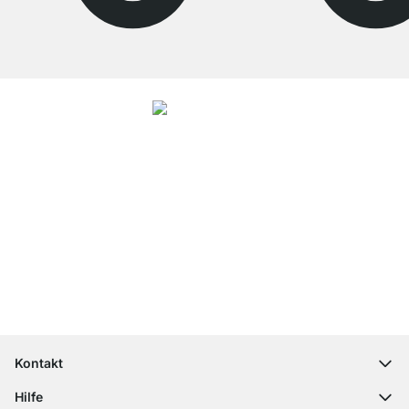
4.8
Unsere Produkte in der Kategorie Küchenregal wurden von
33729
Kunden
durchschnittlich mit
4.8
von
5
Sternen bewertet.
Zu den Bewertungen
Top Kundenservice
Versand & Zoll gratis ab 300 CHF
100 Tage Rückgaberecht
Kontakt
contact@regalraum.com
Hilfe