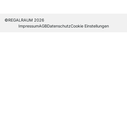
Current country
Lieferland wechseln
Lieferland wechseln
Lieferland wechseln
Lieferland wechseln
Lieferland wechseln
Lieferland wechseln
Lieferland wechseln
Lieferland wechseln
Lieferland wech
©REGALRAUM 2026
Impres­sum
AGB
Daten­schutz
Cookie Einstel­lungen