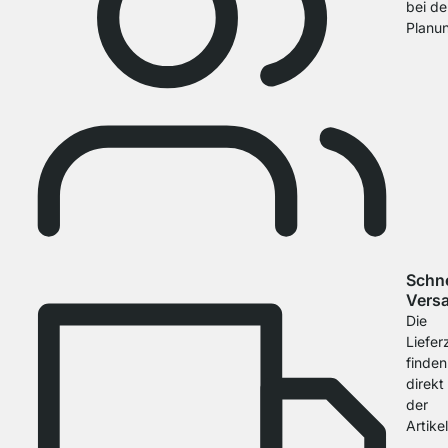
bei de
Planu
Schne
Vers
Die
Liefer
finden
direkt
der
Artike