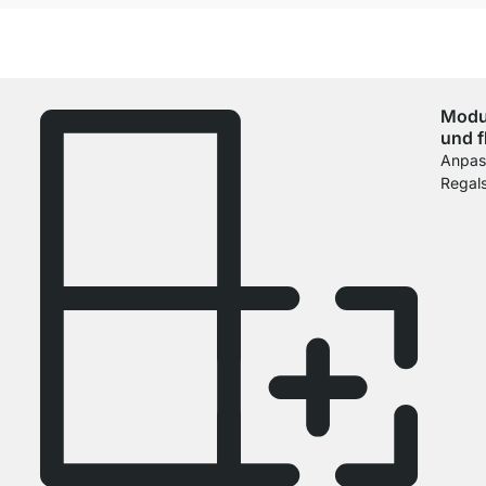
Modu
und f
Anpas
Regal