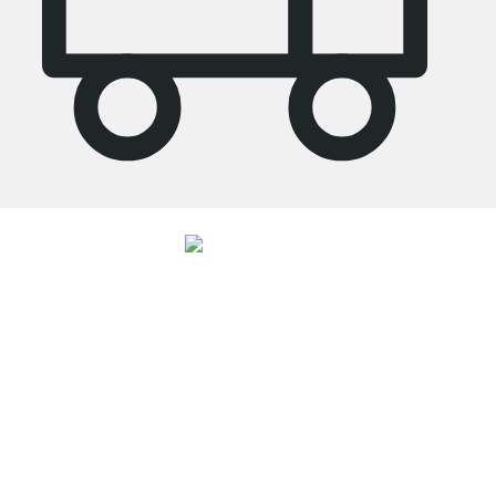
4.8
Unsere Produkte in der Kategorie Küchenregal wurden von
33692
Kunden
durchschnittlich mit
4.8
von
5
Sternen bewertet.
Zu den Bewertungen
Top Kundenservice
Versand & Zoll gratis ab 300 CHF
100 Tage Rückgaberecht