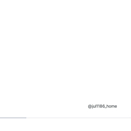
@jul1186_home