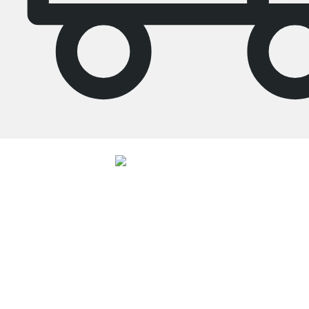
4.8
Unsere Produkte in der Kategorie Küchenregal wurden von
33729
Kunden
durchschnittlich mit
4.8
von
5
Sternen bewertet.
Zu den Bewertungen
Top Kundenservice
Versand & Zoll gratis ab 300 CHF