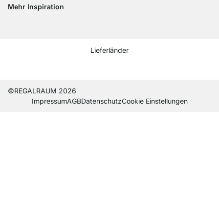
Mehr Inspiration
Social media Instagram
Social media Facebook
Social media Pinterest
Social media Youtube
Lieferländer
Current country
Lieferland wechseln
Lieferland wechseln
Lieferland wechseln
Lieferland wechseln
Lieferland wechseln
Lieferland wechseln
Lieferland wechseln
Lieferland wechseln
Lieferland wech
©REGALRAUM 2026
Impres­sum
AGB
Daten­schutz
Cookie Einstel­lungen