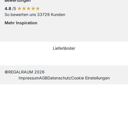
Bewertungen
4.8
/5
So bewerten uns 33729 Kunden
Mehr Inspiration
Social media Instagram
Social media Facebook
Social media Pinterest
Social media Youtube
Lieferländer
Current country
Lieferland wechseln
Lieferland wechseln
Lieferland wechseln
Lieferland wechseln
Lieferland wechseln
Lieferland wechseln
Lieferland wechseln
Lieferland wechseln
Lieferland wech
©REGALRAUM 2026
Impres­sum
AGB
Daten­schutz
Cookie Einstel­lungen