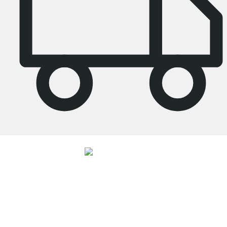
4.8
Unsere Produkte in der Kategorie Küchenregal wurden von
33729
Kunden
durchschnittlich mit
4.8
von
5
Sternen bewertet.
Zu den Bewertungen
Top Kundenservice