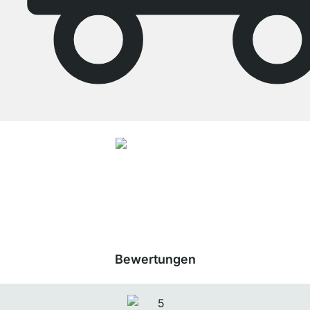
4.8
Unsere Produkte in der Kategorie BOON - Würfelregalsystem wurden von
33943
Kunden durchschnittlich mit
4.8
von
5
Sternen bewertet.
Zu den
Bewertungen
Bewertungen