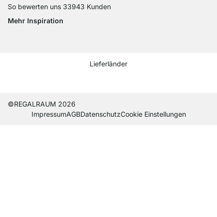
So bewerten uns 33943 Kunden
Mehr Inspiration
Social media Instagram
Social media Facebook
Social media Pinterest
Social media Youtube
Lieferländer
Current country
Lieferland wechseln
Lieferland wechseln
Lieferland wechseln
Lieferland wechseln
Lieferland wechseln
Lieferland wechseln
Lieferland wechseln
Lieferland wechseln
Lieferland wech
©REGALRAUM 2026
Impres­sum
AGB
Daten­schutz
Cookie Einstel­lungen