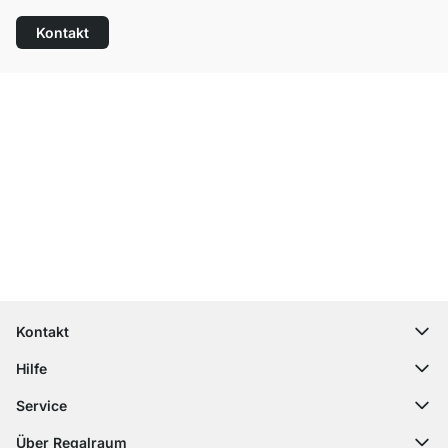
Kontakt
Top Kundenservice
Kostenloser Versand
100 Tage Rückgaberecht
Kontakt
contact@regalraum.com
Hilfe
+49 6245 945960
(Mo.‑Fr. 8 ‑ 17 Uhr)
Häufige Fragen
Service
Kontaktformular
Montageanleitungen
Regalplaner
Über Regalraum