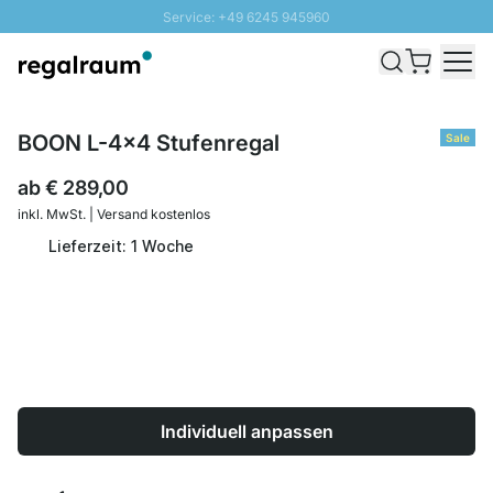
Service: +49 6245 945960
Direkt zum Inhalt
Schnelle Lieferung - Gratis Versand ab 100€
100 Tage Rückgabe
SUNNY SALE: Bis zu 20% Rabatt
BOON L-4x4 Stufenregal
Sale
ab
€ 289,00
inkl. MwSt. | Versand kostenlos
Lieferzeit: 1 Woche
Individuell anpassen
Menge