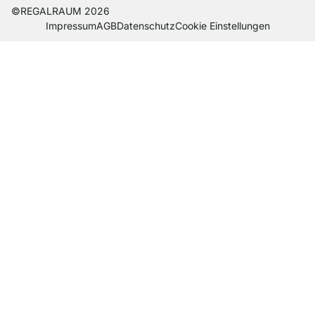
©REGALRAUM 2026
Impres­sum
AGB
Daten­schutz
Cookie Einstel­lungen