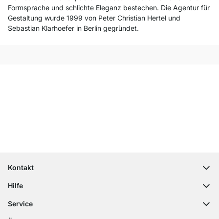
Formsprache und schlichte Eleganz bestechen. Die Agentur für
Gestaltung wurde 1999 von Peter Christian Hertel und
Sebastian Klarhoefer in Berlin gegründet.
Top Kundenservice
Kostenloser Versand
100 Tage Rückgaberecht
Kontakt
contact@regalraum.com
Hilfe
+49 6245 945960
(Mo.‑Fr. 8 ‑ 17 Uhr)
Häufige Fragen
Service
Kontaktformular
Montageanleitungen
Regalplaner