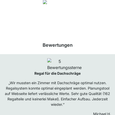
4.8
Unsere Produkte in der Kategorie BOON - Würfelregalsystem wurden von
33943
Kunden durchschnittlich mit
4.8
von
5
Sternen bewertet.
Zu den
Bewertungen
Bewertungen
Regal für die Dachschräge
„Wir mussten ein Zimmer mit Dachschräge optimal nutzen.
Regalsystem konnte optimal eingeplant werden. Planungstool
auf Webseite liefert verlässliche Werte. Sehr gute Qualität (162
Regalteile und keinerlei Makel). Einfacher Aufbau. Jederzeit
wieder.“
Michael H.