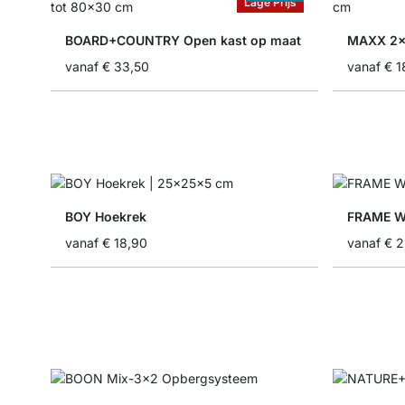
Lage Prijs
BOARD+COUNTRY Open kast op maat
MAXX 2x
vanaf
€ 33,50
vanaf
€ 1
BOY Hoekrek
FRAME Wa
vanaf
€ 18,90
vanaf
€ 2