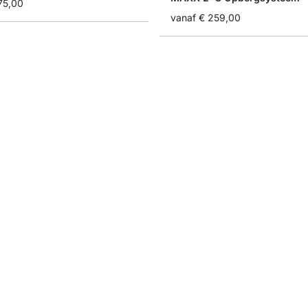
75,00
vanaf
€ 259,00