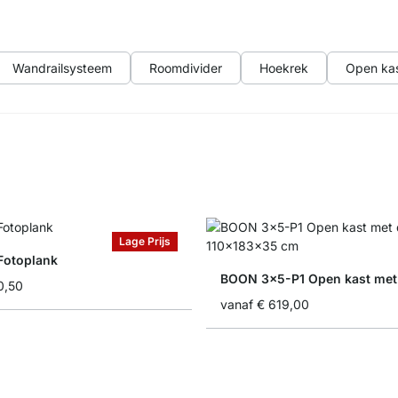
Wandrailsysteem
Roomdivider
Hoekrek
Open ka
Lage Prijs
Fotoplank
BOON 3x5-P1 Open kast met 
0,50
vanaf
€ 619,00