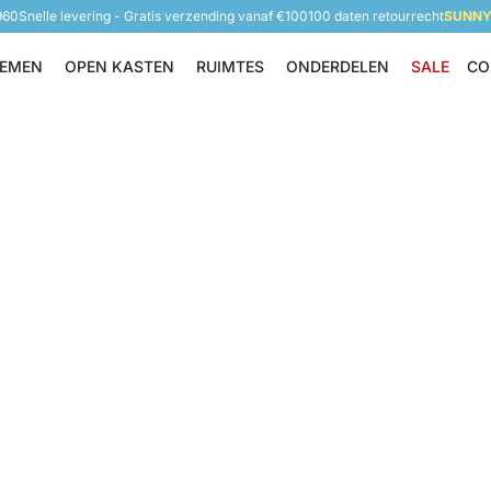
960
Snelle levering - Gratis verzending vanaf €100
100 daten retourrecht
SUNNY 
TEMEN
OPEN KASTEN
RUIMTES
ONDERDELEN
SALE
CO
Opbergsystemen
Open Kasten
Ruimtes
Onderdelen